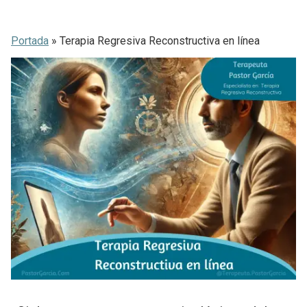
Saltar
al
contenido
Portada
»
Terapia Regresiva Reconstructiva en línea