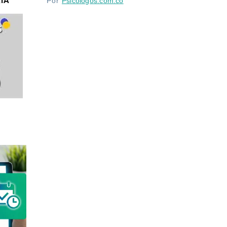
IA
Por
Psicologos.com.co