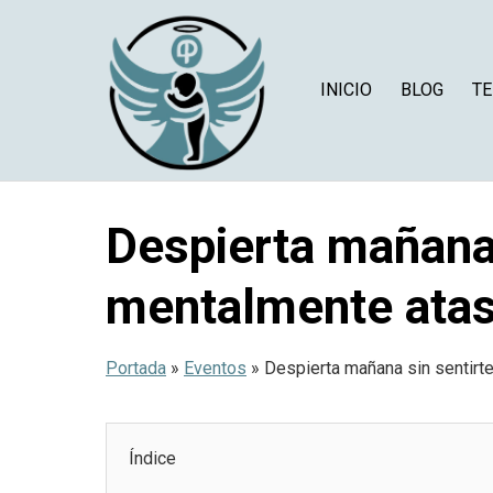
Saltar
al
contenido
INICIO
BLOG
TE
Despierta mañana 
mentalmente ata
Portada
»
Eventos
»
Despierta mañana sin sentirt
Índice