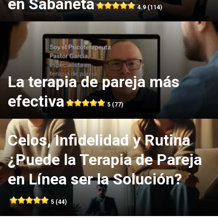
en Sabaneta
4.9 (114)
La terapia de pareja más
efectiva
5 (77)
Celos, Infidelidad y Rutina
¿Puede la Terapia de Pareja
en Línea ser la Solución?
5 (44)