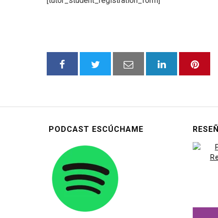
[tutor_student_registration_form]
PODCAST ESCÚCHAME
RESEÑ