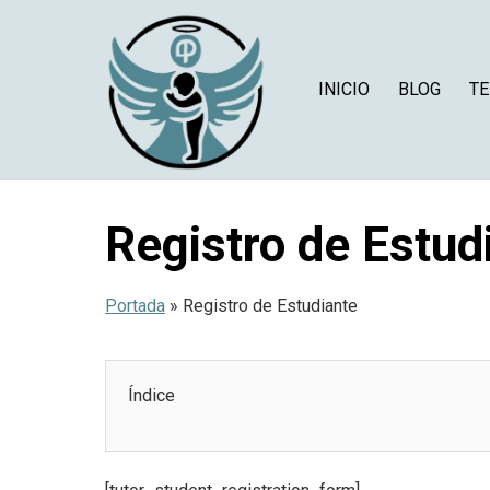
Saltar
al
contenido
INICIO
BLOG
TE
Registro de Estud
Portada
»
Registro de Estudiante
Índice