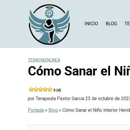
Saltar
al
contenido
INICIO
BLOG
TE
TERAPIAENLINEA
Cómo Sanar el Niñ
5 (4)
por
Terapeuta Pastor Garcia
23 de octubre de 202
Portada
»
Blog
»
Cómo Sanar el Niño Interior Heri