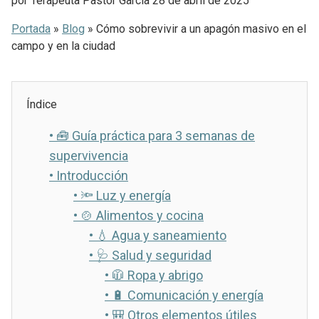
por
Terapeuta Pastor Garcia
28 de abril de 2025
Portada
»
Blog
»
Cómo sobrevivir a un apagón masivo en el
campo y en la ciudad
Índice
•
🧰 Guía práctica para 3 semanas de
supervivencia
•
Introducción
•
🔦 Luz y energía
•
🍲 Alimentos y cocina
•
💧 Agua y saneamiento
•
🩺 Salud y seguridad
•
🧥 Ropa y abrigo
•
🔋 Comunicación y energía
•
🎒 Otros elementos útiles