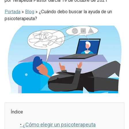
por
Terapeuta Pastor Garcia
19 de octubre de 2021
Portada
»
Blog
»
¿Cuándo debo buscar la ayuda de un
psicoterapeuta?
Índice
•
¿Cómo elegir un psicoterapeuta