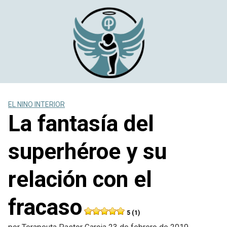
Saltar
al
contenido
EL NINO INTERIOR
La fantasía del
superhéroe y su
relación con el
fracaso
5 (1)