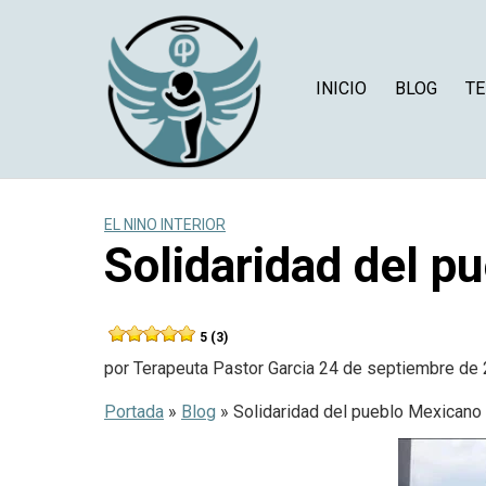
Saltar
al
contenido
INICIO
BLOG
TE
EL NINO INTERIOR
Solidaridad del p
5 (3)
por
Terapeuta Pastor Garcia
24 de septiembre de
Portada
»
Blog
»
Solidaridad del pueblo Mexicano 